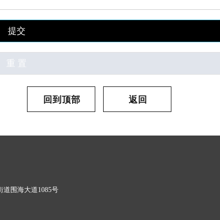
提交
回到顶部
返回
道围海大道1085号