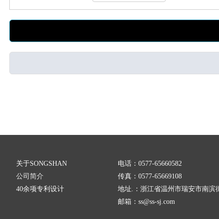
关于SONGSHAN
电话：0577-65660582
公司简介
传真：0577-65669108
40余项专利设计
地址.：浙江省温州市瑞安市南滨街
邮箱：
ss@ss-sj.com